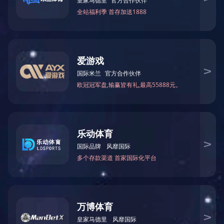
DMJZD101
华体会平台-华体会(中国)一站式服务平
台
DMJZD101 智慧门禁一体机，含 10.1 触摸
屏控制主机，小巧玲珑，方便安装部署。通过网
络、
专用协议和后台服务器进行连接，并通过继
电器输出接口和门禁锁控系统进行开关联动，门
禁终端
系统可选择多种认证方式进行登录识别认
证，认证正确时，系统发指令给继电器联动门禁
开门，认
识不正确时，系统提示需要重新识别认
证登录。