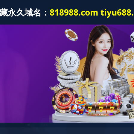
案
行业应用
成功案例
华体会平台