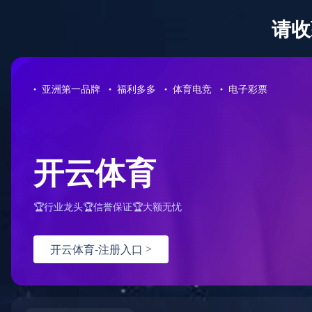
华体会平台
华体会平台-华体会(中国)一站式服务平台
解决方