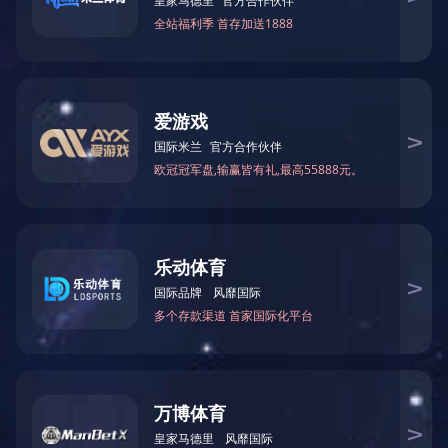
D5120
华体会平台-华体会(中国)一站式服务平
台
此款产品支持符合ISO15693标准的多家厂
商电子标签；处理速度快，并具备很好的防冲突
识别能力，识别电子标签速度高达50张／秒。
支
持软件：思迅天店，思迅食通天8.5，美食专
家，菜嬷嬷，客到（支持USB及串口，食为天，
美萍餐饮软件慧盘版，章鱼软件；通用功能支
持：美团屏芯软件，银豹收银系统（PosPal）等
等。
此款产品具有屏蔽干扰功能，可适用于各种
带金属和电磁干扰的恶劣环境。