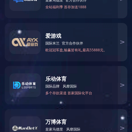
智能卡白卡
华体会平台-华体会(中国)一站式服务平
台
ID、UHF双频复合卡产品外壳由精制模
具，防腐防水PVC材料压注而成，内部封装射频
卡芯片，通过超声波焊接组合加粘贴低频
125KHZ芯片+ 超高频915MHz芯片AZ-9662标签
制作而成。还可以定制其他低频、高频、超高频
等各种芯片进行复合印刷等封装：如TK4100、
M1 S50、复旦FM08、坤瑞、华虹、ISSI、I-
CODE 2、UCODE HSL、EPC GEN2等等。