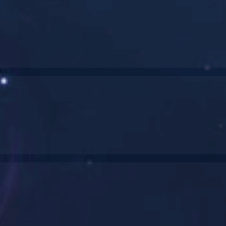
AI人脸识别智能边缘分析系统
V1.0
华体会平台-华
“
AI智能人脸分析服务器”是
作为一套大中型 AI
人脸识别数据分
量、高并发人员识别场景业务需