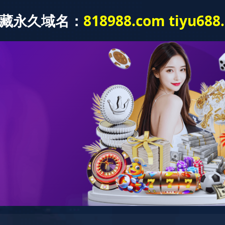
案
行业应用
成功案例
华体会平台