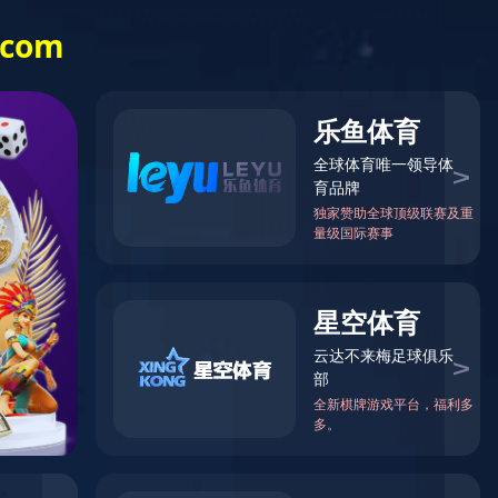
服务支持
关于我们