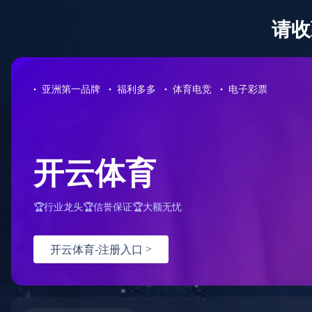
华体会平台
华体会平台-华体会(中国)一站式服务平台
解决方