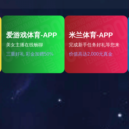
平台无缝对接。
“AI 智能人脸分析服务器
管理、考勤签到等
功能应用，从而
品图片