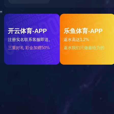
产品详情
产品参数
服务支持
产