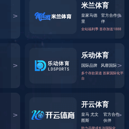
体会(中国)一站式服务平台
一套基于 A 人脸识别技术大数据分析服务产品。
析产品，基于 ARM 架构平台，能够实现大批
求，同
时提供了完整的接口，支持与第三方软件