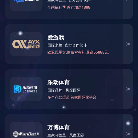
DBYY6547
华体会平台-华体会(中国)一站式服务平
台
2.4G有源防拆电子标签是一种结合无线通
信与防拆保护技术的智能设备，主要用于物品追
踪与管理。其核心特点包括主动信号发射（有源
设计）、防篡改机制及实时监控能力，适用于高
安全需求的场景。
产品详情
产品参数
服务支持