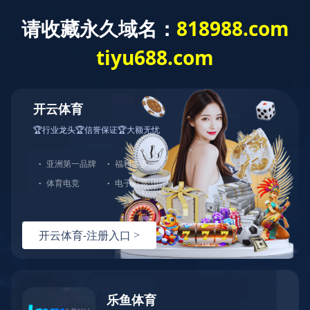
华体会平台