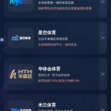
2.4G有源防拆电子标签